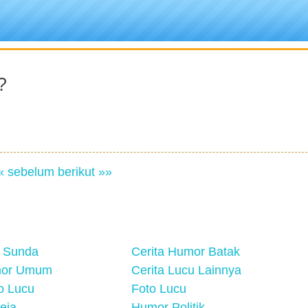
?
« sebelum
berikut »»
 Sunda
Cerita Humor Batak
mor Umum
Cerita Lucu Lainnya
eo Lucu
Foto Lucu
eja
Humor Politik