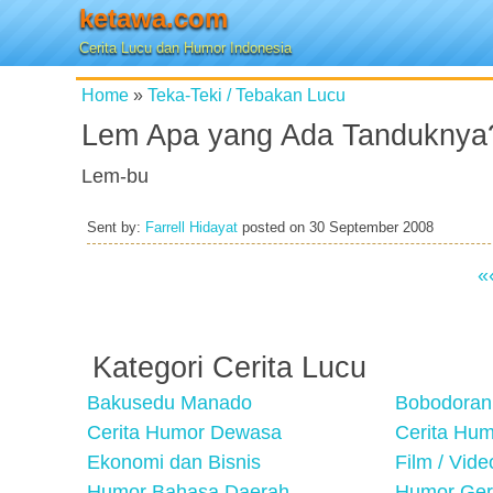
ketawa.com
Cerita Lucu dan Humor Indonesia
Home
»
Teka-Teki / Tebakan Lucu
Lem Apa yang Ada Tanduknya
Lem-bu
Sent by:
Farrell Hidayat
posted on
30 September 2008
«
Kategori Cerita Lucu
Bakusedu Manado
Bobodoran
Cerita Humor Dewasa
Cerita Hu
Ekonomi dan Bisnis
Film / Vid
Humor Bahasa Daerah
Humor Ger