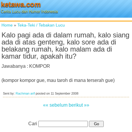
ketawa.com
Cerita Lucu dan Humor Indonesia
Home
»
Teka-Teki / Tebakan Lucu
Kalo pagi ada di dalam rumah, kalo siang
ada di atas genteng, kalo sore ada di
belakang rumah, kalo malam ada di
kamar tidur, apakah itu?
Jawabanya : KOMPOR
(kompor kompor gue, mau taroh di mana terserah gue)
Sent by:
Rachman arif
posted on
11 September 2008
«« sebelum
berikut »»
Cari