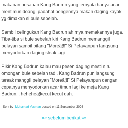
makanan pesanan Kang Badrun yang ternyata hanya acar
mentimun doang, padahal pengennya makan daging kayak
yg dimakan si bule sebelah.
Sambil celingukan Kang Badrun ahirnya memakannya juga.
Tiba-tiba si bule sebelah kiri Kang Badrun memanggil
pelayan sambil bilang "Moreâ¦!!" Si Pelayanpun langsung
menyodorkan daging steak lagi.
Pikir Kang Badrun kalau mau pesen daging mesti niru
omongan bule sebelah tadi. Kang Badrun pun langsung
tereak manggil pelayan "Moreâ¦!!" Si Pelayanpun dengan
cepatnya menyodorkan acar timun lagi ke meja Kang
Badrun... heheheâ¦kecut kecut dah.
Sent by:
Mohamad Yusman
posted on
11 September 2008
«« sebelum
berikut »»