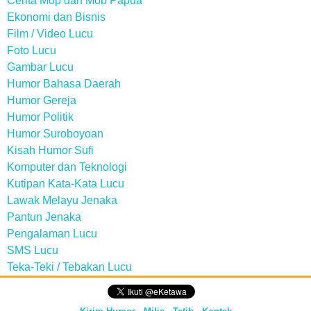
Cerita Mop dan Mob Papua
Ekonomi dan Bisnis
Film / Video Lucu
Foto Lucu
Gambar Lucu
Humor Bahasa Daerah
Humor Gereja
Humor Politik
Humor Suroboyoan
Kisah Humor Sufi
Komputer dan Teknologi
Kutipan Kata-Kata Lucu
Lawak Melayu Jenaka
Pantun Jenaka
Pengalaman Lucu
SMS Lucu
Teka-Teki / Tebakan Lucu