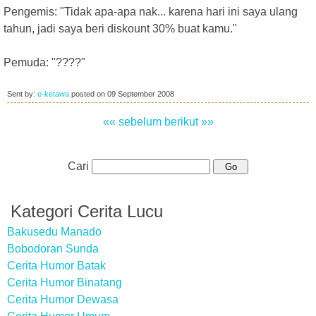
Pengemis: "Tidak apa-apa nak... karena hari ini saya ulang
tahun, jadi saya beri diskount 30% buat kamu."
Pemuda: "????"
Sent by:
e-ketawa
posted on
09 September 2008
«« sebelum
berikut »»
Cari
Kategori Cerita Lucu
Bakusedu Manado
Bobodoran Sunda
Cerita Humor Batak
Cerita Humor Binatang
Cerita Humor Dewasa