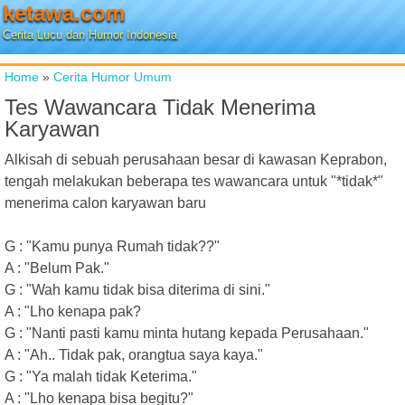
ketawa.com
Cerita Lucu dan Humor Indonesia
Home
»
Cerita Humor Umum
Tes Wawancara Tidak Menerima
Karyawan
Alkisah di sebuah perusahaan besar di kawasan Keprabon,
tengah melakukan beberapa tes wawancara untuk "*tidak*"
menerima calon karyawan baru
G : "Kamu punya Rumah tidak??"
A : "Belum Pak."
G : "Wah kamu tidak bisa diterima di sini."
A : "Lho kenapa pak?
G : "Nanti pasti kamu minta hutang kepada Perusahaan."
A : "Ah.. Tidak pak, orangtua saya kaya."
G : "Ya malah tidak Keterima."
A : "Lho kenapa bisa begitu?"