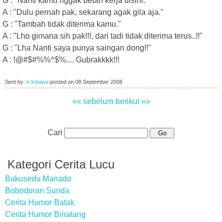
G : "Nanti kamu nggak betah kerja disini."
A : "Dulu pernah pak, sekarang agak gila aja."
G : "Tambah tidak diterima kamu."
A : "Lho gimana sih pak!!!, dari tadi tidak diterima terus..!!"
G : "Lha Nanti saya punya saingan dong!!"
A : !@#$#%%^$%.... Gubrakkkk!!!
Sent by:
e-ketawa
posted on
08 September 2008
«« sebelum
berikut »»
Cari
Kategori Cerita Lucu
Bakusedu Manado
Bobodoran Sunda
Cerita Humor Batak
Cerita Humor Binatang