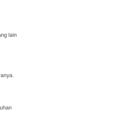
ang lain
ranya.
Tuhan