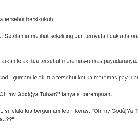
ua tersebut bersikukuh.
 Setelah ia melihat sekeliling dan ternyata tidak ada or
rkan lelaki tua tersebut meremas-remas payudaranya.
God," gumam lelaki tua tersebut ketika meremas payuda
Oh my Godâ¦ya Tuhan?" tanya si perempuan.
, si lelaki tua bergumam lebih keras, "Oh my Godâ¦Ya 
a..??"