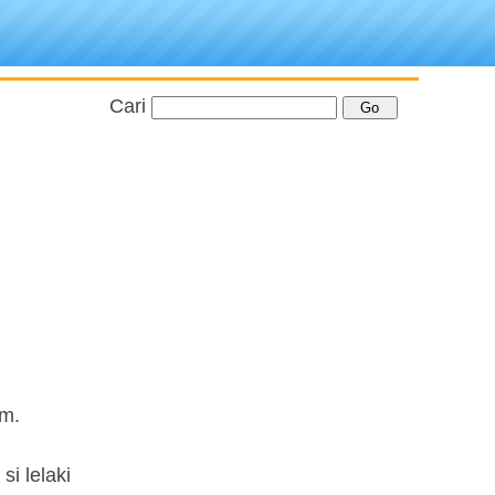
Cari
am.
i lelaki