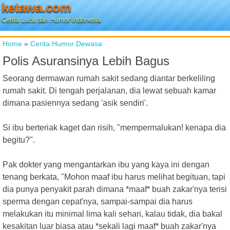
ketawa.com
Cerita Lucu dan Humor Indonesia
Home
»
Cerita Humor Dewasa
Polis Asuransinya Lebih Bagus
Seorang dermawan rumah sakit sedang diantar berkeliling
rumah sakit. Di tengah perjalanan, dia lewat sebuah kamar
dimana pasiennya sedang 'asik sendiri'.
Si ibu berteriak kaget dan risih, "mempermalukan! kenapa dia
begitu?".
Pak dokter yang mengantarkan ibu yang kaya ini dengan
tenang berkata, "Mohon maaf ibu harus melihat begituan, tapi
dia punya penyakit parah dimana *maaf* buah zakar'nya terisi
sperma dengan cepat'nya, sampai-sampai dia harus
melakukan itu minimal lima kali sehari, kalau tidak, dia bakal
kesakitan luar biasa atau *sekali lagi maaf* buah zakar'nya