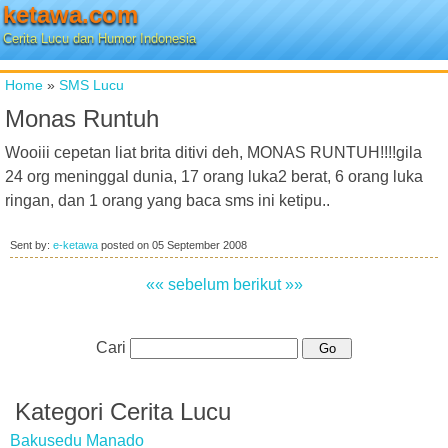
ketawa.com
Cerita Lucu dan Humor Indonesia
Home
»
SMS Lucu
Monas Runtuh
Wooiii cepetan liat brita ditivi deh, MONAS RUNTUH!!!!gila
24 org meninggal dunia, 17 orang luka2 berat, 6 orang luka
ringan, dan 1 orang yang baca sms ini ketipu..
Sent by:
e-ketawa
posted on
05 September 2008
«« sebelum
berikut »»
Cari
Kategori Cerita Lucu
Bakusedu Manado