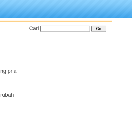
Cari
ng pria
erubah