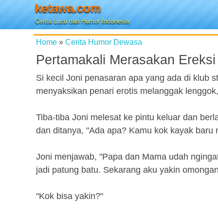
ketawa.com
Cerita Lucu dan Humor Indonesia
Home
»
Cerita Humor Dewasa
Pertamakali Merasakan Ereksi
Si kecil Joni penasaran apa yang ada di klub st
menyaksikan penari erotis melanggak lenggok,
Tiba-tiba Joni melesat ke pintu keluar dan ber
dan ditanya, "Ada apa? Kamu kok kayak baru n
Joni menjawab, "Papa dan Mama udah ngingatin
jadi patung batu. Sekarang aku yakin omongan
"Kok bisa yakin?"