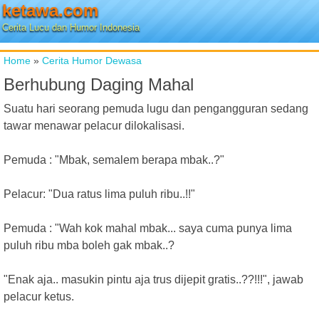
ketawa.com
Cerita Lucu dan Humor Indonesia
Home
»
Cerita Humor Dewasa
Berhubung Daging Mahal
Suatu hari seorang pemuda lugu dan pengangguran sedang
tawar menawar pelacur dilokalisasi.
Pemuda : "Mbak, semalem berapa mbak..?"
Pelacur: "Dua ratus lima puluh ribu..!!"
Pemuda : "Wah kok mahal mbak... saya cuma punya lima
puluh ribu mba boleh gak mbak..?
"Enak aja.. masukin pintu aja trus dijepit gratis..??!!!", jawab
pelacur ketus.