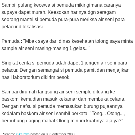
Sambil pulang kecewa si pemuda mikir gimana caranya
supaya dapet murah. Keesokan harinya dgn seragam
seorang mantri si pemuda pura-pura meriksa air seni para
pelacur dilokalisasi.
Pemuda : "Mbak saya dari dinas kesehatan tolong saya minta
sample air seni masing-masing 1 gelas..."
Singkat cerita si pemuda udah dapet 1 jerigen air seni para
pelacur. Dengan semangat si pemuda pamit dan menjajikan
hasil laboratorium dikirim besok.
Sampai dirumah langsung air seni semple dituang ke
baskom, kemudian masuk kekamar dan membuka celana.
Dengan nafsu si pemuda memasukan burung pujaannya
kedalam baskom air seni sambil berkata, "Tong... Otong...,
berhubung daging mahal Otong minum kuahnya aja ya?"
Sent by:
e-ketawa
posted on
03 September 2008