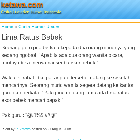
ketawa.com
Cerita Lucu dan Humor Indonesia
Home
»
Cerita Humor Umum
Lima Ratus Bebek
Seorang guru pria berkata kepada dua orang muridnya yang
sedang ngobrol, "Apabila ada dua orang wanita bicara,
ributnya bisa menyamai seribu ekor bebek."
Waktu istirahat tiba, pacar guru tersebut datang ke sekolah
mencarinya. Seorang murid wanita segera datang ke kantor
guru dan berkata, "Pak guru, di ruang tamu ada lima ratus
ekor bebek mencari bapak."
Pak guru : "@#!%$!##@"
Sent by:
e-ketawa
posted on
27 August 2008