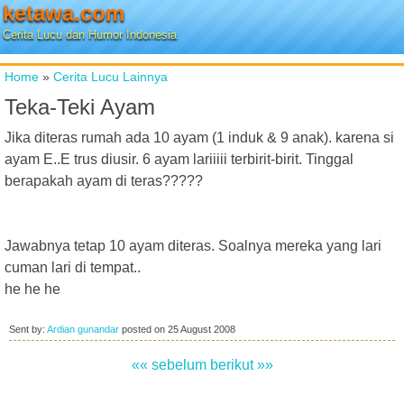
ketawa.com
Cerita Lucu dan Humor Indonesia
Home
»
Cerita Lucu Lainnya
Teka-Teki Ayam
Jika diteras rumah ada 10 ayam (1 induk & 9 anak). karena si
ayam E..E trus diusir. 6 ayam lariiiii terbirit-birit. Tinggal
berapakah ayam di teras?????
Jawabnya tetap 10 ayam diteras. Soalnya mereka yang lari
cuman lari di tempat..
he he he
Sent by:
Ardian gunandar
posted on
25 August 2008
«« sebelum
berikut »»