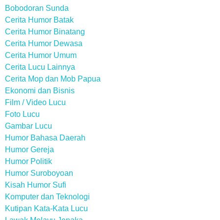
Bobodoran Sunda
Cerita Humor Batak
Cerita Humor Binatang
Cerita Humor Dewasa
Cerita Humor Umum
Cerita Lucu Lainnya
Cerita Mop dan Mob Papua
Ekonomi dan Bisnis
Film / Video Lucu
Foto Lucu
Gambar Lucu
Humor Bahasa Daerah
Humor Gereja
Humor Politik
Humor Suroboyoan
Kisah Humor Sufi
Komputer dan Teknologi
Kutipan Kata-Kata Lucu