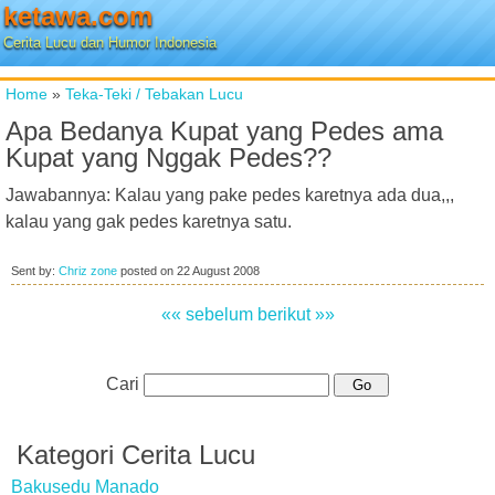
ketawa.com
Cerita Lucu dan Humor Indonesia
Home
»
Teka-Teki / Tebakan Lucu
Apa Bedanya Kupat yang Pedes ama
Kupat yang Nggak Pedes??
Jawabannya: Kalau yang pake pedes karetnya ada dua,,,
kalau yang gak pedes karetnya satu.
Sent by:
Chriz zone
posted on
22 August 2008
«« sebelum
berikut »»
Cari
Kategori Cerita Lucu
Bakusedu Manado