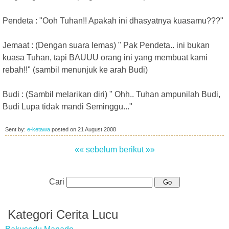
Pendeta : "Ooh Tuhan!! Apakah ini dhasyatnya kuasamu???"
Jemaat : (Dengan suara lemas) " Pak Pendeta.. ini bukan
kuasa Tuhan, tapi BAUUU orang ini yang membuat kami
rebah!!" (sambil menunjuk ke arah Budi)
Budi : (Sambil melarikan diri) " Ohh.. Tuhan ampunilah Budi,
Budi Lupa tidak mandi Seminggu..."
Sent by:
e-ketawa
posted on
21 August 2008
«« sebelum
berikut »»
Cari
Kategori Cerita Lucu