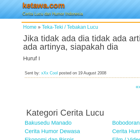
ketawa.com
Cerita Lucu dan Humor Indonesia
Home
»
Teka-Teki / Tebakan Lucu
Jika tidak ada dia tidak ada art
ada artinya, siapakah dia
Huruf I
Sent by:
xXx Cool
posted on
19 August 2008
«
Kategori Cerita Lucu
Bakusedu Manado
Bobodoran
Cerita Humor Dewasa
Cerita Hu
Ekonomi dan Bisnis
Film / Vid