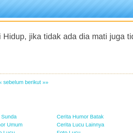
i Hidup, jika tidak ada dia mati juga t
« sebelum
berikut »»
 Sunda
Cerita Humor Batak
mor Umum
Cerita Lucu Lainnya
eo Lucu
Foto Lucu