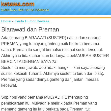
ketawa.com
Cerita Lucu dan Humor Indonesia
Home
»
Cerita Humor Dewasa
Biarawati dan Preman
Ada seorang BIARAWATI (SUSTER) cantik dan seorang
PREMAN yang lumayan ganteng naik bis kota bersama-
sama. Preman itu sangat bernafsu melihat suster tersebut.
Akhirnya ia tidak tahan dan bertanya: âoeMAUKAH SUSTER
BERCINTA DENGAN SAYA ?â
Suster itu menjawab: âoeTidak mungkin, kan saya seorang
suster, kekasih Tuhanâ. Akhirnya suster itu turun dari bisâ¦.
Preman yang sadar dirinya ganteng dan jantan, merasa
kecewa!.
Sopir bis yang bernama MULYADHIE menguping
pembicaraan itu. Mulyadhie melirik pada Preman yang
memang ganteng itu lalu berkata pada Preman itu: