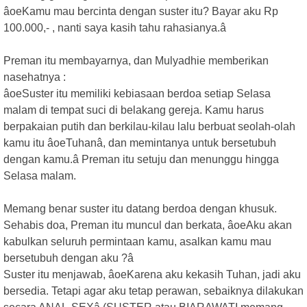
âoeKamu mau bercinta dengan suster itu? Bayar aku Rp
100.000,- , nanti saya kasih tahu rahasianya.â
Preman itu membayarnya, dan Mulyadhie memberikan
nasehatnya :
âoeSuster itu memiliki kebiasaan berdoa setiap Selasa
malam di tempat suci di belakang gereja. Kamu harus
berpakaian putih dan berkilau-kilau lalu berbuat seolah-olah
kamu itu âoeTuhanâ, dan memintanya untuk bersetubuh
dengan kamu.â Preman itu setuju dan menunggu hingga
Selasa malam.
Memang benar suster itu datang berdoa dengan khusuk.
Sehabis doa, Preman itu muncul dan berkata, âoeAku akan
kabulkan seluruh permintaan kamu, asalkan kamu mau
bersetubuh dengan aku ?â
Suster itu menjawab, âoeKarena aku kekasih Tuhan, jadi aku
bersedia. Tetapi agar aku tetap perawan, sebaiknya dilakukan