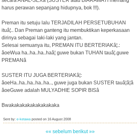
secara ANAL-SEXâ (SUSTER atau BIARAWATI memang
harus perawan sepanjang hidupnya, bok !!!).
Preman itu setuju lalu TERJADILAH PERSETUBUHAN
ituâ¦.. Dan Preman ganteng itu membuktikan keperkasaan
dirinya sebagai laki-laki yang jantan.
Selesai semuanya itu, PREMAN ITU BERTERIAKâ¦.:
âoeWua ha..ha..ha..haâ¦ guwe bukan TUHAN tauâ¦.guwe
PREMANâ
SUSTER ITU JUGA BERTERIAKâ¦:
âoeHa..ha..ha..ha..ha.., guwe juga bukan SUSTER tauâ¦â¦â
âoeGuwe adalah MULYADHIE SOPIR BISâ
Bwakakakakakakakakaka
Sent by:
e-ketawa
posted on
16 August 2008
«« sebelum
berikut »»