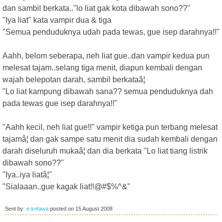
dan sambil berkata.."lo liat gak kota dibawah sono??"
"Iya liat" kata vampir dua & tiga
"Semua penduduknya udah pada tewas, gue isep darahnya!!"
Aahh, belom seberapa, neh liat gue..dan vampir kedua pun
melesat tajam..selang tiga menit, diapun kembali dengan
wajah belepotan darah, sambil berkataâ¦
"Lo liat kampung dibawah sana?? semua penduduknya dah
pada tewas gue isep darahnya!!"
"Aahh kecil, neh liat gue!!" vampir ketiga pun terbang melesat
tajamâ¦ dan gak sampe satu menit dia sudah kembali dengan
darah diseluruh mukaâ¦ dan dia berkata "Lo liat tiang listrik
dibawah sono??"
"Iya..iya liatâ¦"
"Sialaaan..gue kagak liat!!@#$%^&"
Sent by:
e-ketawa
posted on
15 August 2008