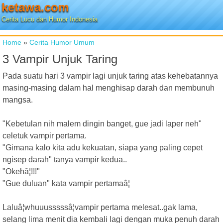
ketawa.com
Cerita Lucu dan Humor Indonesia
Home
»
Cerita Humor Umum
3 Vampir Unjuk Taring
Pada suatu hari 3 vampir lagi unjuk taring atas kehebatannya
masing-masing dalam hal menghisap darah dan membunuh
mangsa.
"Kebetulan nih malem dingin banget, gue jadi laper neh"
celetuk vampir pertama.
"Gimana kalo kita adu kekuatan, siapa yang paling cepet
ngisep darah" tanya vampir kedua..
"Okehâ¦!!!"
"Gue duluan" kata vampir pertamaâ¦
Laluâ¦whuuusssssâ¦vampir pertama melesat..gak lama,
selang lima menit dia kembali lagi dengan muka penuh darah