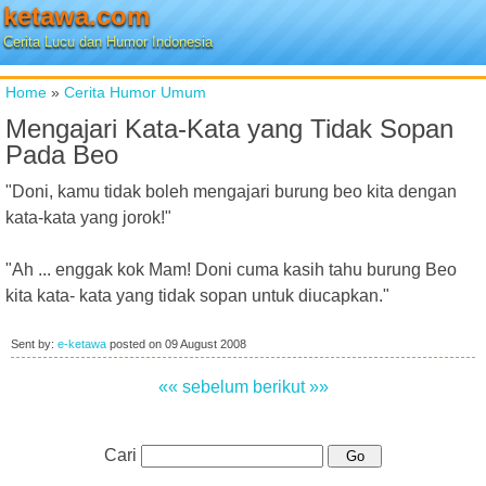
ketawa.com
Cerita Lucu dan Humor Indonesia
Home
»
Cerita Humor Umum
Mengajari Kata-Kata yang Tidak Sopan
Pada Beo
"Doni, kamu tidak boleh mengajari burung beo kita dengan
kata-kata yang jorok!"
"Ah ... enggak kok Mam! Doni cuma kasih tahu burung Beo
kita kata- kata yang tidak sopan untuk diucapkan."
Sent by:
e-ketawa
posted on
09 August 2008
«« sebelum
berikut »»
Cari