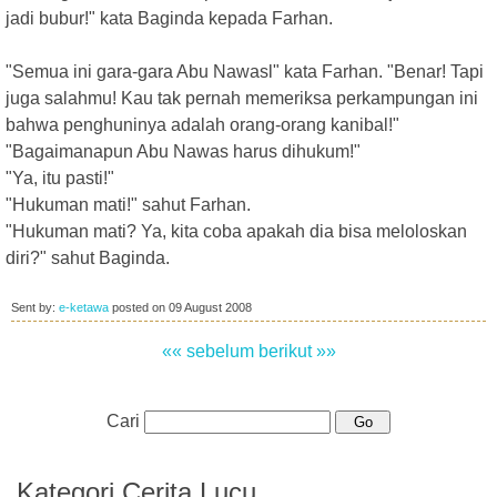
jadi bubur!" kata Baginda kepada Farhan.
"Semua ini gara-gara Abu Nawasl" kata Farhan. "Benar! Tapi
juga salahmu! Kau tak pernah memeriksa perkampungan ini
bahwa penghuninya adalah orang-orang kanibal!"
"Bagaimanapun Abu Nawas harus dihukum!"
"Ya, itu pasti!"
"Hukuman mati!" sahut Farhan.
"Hukuman mati? Ya, kita coba apakah dia bisa meloloskan
diri?" sahut Baginda.
Sent by:
e-ketawa
posted on
09 August 2008
«« sebelum
berikut »»
Cari
Kategori Cerita Lucu