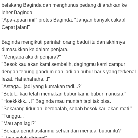
belakang Baginda dan menghunus pedang di arahkan ke
leher Baginda.
"Apa-apaan ini!" protes Baginda. "Jangan banyak cakap!
Cepat jalan!"
Baginda mengikuti perintah orang badui itu dan akhirnya
dimasukkan ke dalam penjara.
"Mengapa aku di penjara?"
"Besok kau akan kami sembelih, dagingmu kami campur
dengan tepung gandum dan jadilah bubur haris yang terkenal
lezat. Hahahahaha...!"
"Astaga... jadi yang kumakan tadi...?"
"Betul... kau telah memakan bubur kami, bubur manusia."
"Hoekkkkk.... !" Baginda mau muntah tapi tak bisa.
"Sekarang tidurlah, berdoalah, sebab besok kau akan mati."
"Tunggu..."
"Mau apa lagi?"
"Berapa penghasilanmu sehari dari menjual bubur itu?"