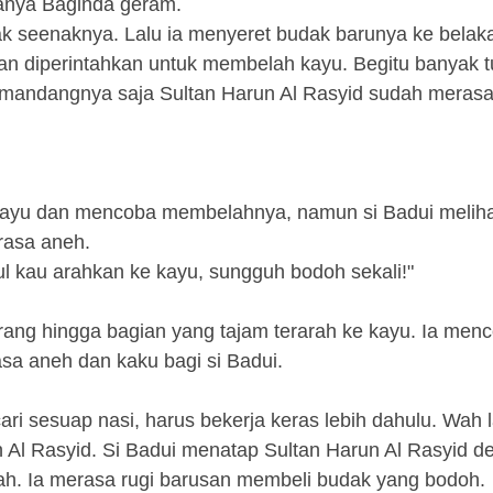
tanya Baginda geram.
dak seenaknya. Lalu ia menyeret budak barunya ke belak
 dan diperintahkan untuk membelah kayu. Begitu banyak
emandangnya saja Sultan Harun Al Rasyid sudah merasa 
ayu dan mencoba membelahnya, namun si Badui meliha
rasa aneh.
l kau arahkan ke kayu, sungguh bodoh sekali!"
ang hingga bagian yang tajam terarah ke kayu. Ia men
sa aneh dan kaku bagi si Badui.
ari sesuap nasi, harus bekerja keras lebih dahulu. Wah 
 Al Rasyid. Si Badui menatap Sultan Harun Al Rasyid d
h. Ia merasa rugi barusan membeli budak yang bodoh.