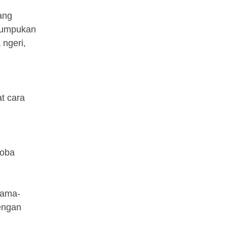
ang
 tumpukan
ngeri,
t cara
coba
lama-
engan