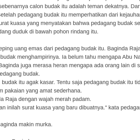
ebenarnya calon budak itu adalah teman dekatnya. Dari
etelah pedagang budak itu memperhatikan dari kejauha
urat kuasa yang menyatakan bahwa pedagang budak s
dang duduk di bawah pohon rindang itu.
ping uang emas dari pedagang budak itu. Baginda Raj
g budak menghampirinya. Ia belum tahu mengapa Abu N
ginda juga merasa heran mengapa ada orang lain di si
pedagang budak.
budak itu agak kasar. Tentu saja pedagang budak itu ti
am pakaian yang amat sederhana.
da Raja dengan wajah merah padam.
n inilah surat kuasa yang baru dibuatnya." kata pedag
Baginda makin murka.