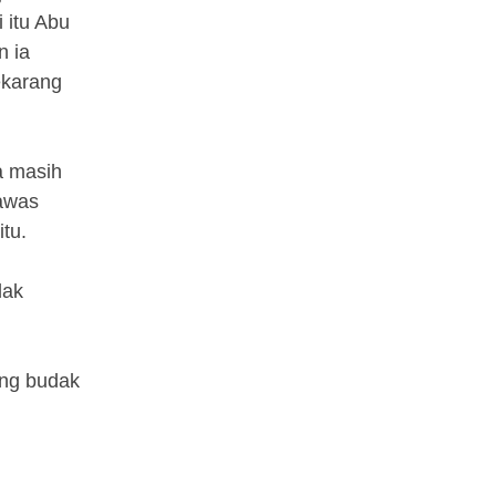
 itu Abu
n ia
ekarang
a masih
awas
tu.
dak
ang budak