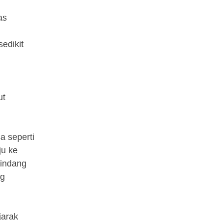
as
edikit
ut
a seperti
ju ke
rindang
ng
jarak