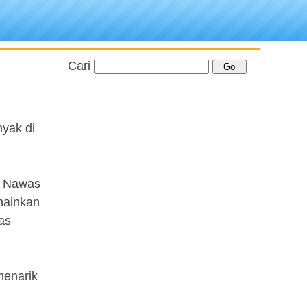
Cari
yak di
u Nawas
mainkan
as
menarik