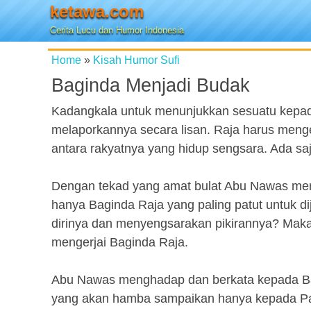
ketawa.com
Cerita Lucu dan Humor Indonesia
Home
»
Kisah Humor Sufi
Baginda Menjadi Budak
Kadangkala untuk menunjukkan sesuatu kepad
melaporkannya secara lisan. Raja harus meng
antara rakyatnya yang hidup sengsara. Ada saja
Dengan tekad yang amat bulat Abu Nawas me
hanya Baginda Raja yang paling patut untuk d
dirinya dan menyengsarakan pikirannya? Maka
mengerjai Baginda Raja.
Abu Nawas menghadap dan berkata kepada Bag
yang akan hamba sampaikan hanya kepada Pa