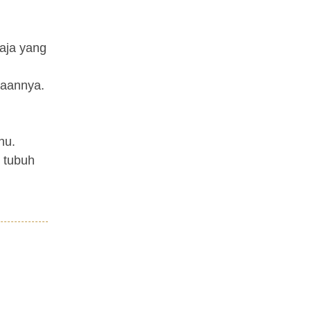
raja yang
jaannya.
hu.
 tubuh