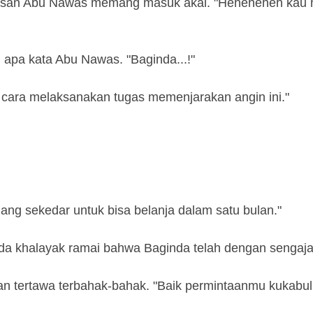
jelasan Abu Nawas memang masuk akal. "Heheheheh ka
u apa kata Abu Nawas. "Baginda...!"
cara melaksanakan tugas memenjarakan angin ini."
ng sekedar untuk bisa belanja dalam satu bulan."
ada khalayak ramai bahwa Baginda telah dengan sengaj
an tertawa terbahak-bahak. "Baik permintaanmu kukabul