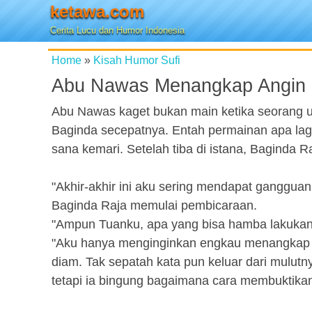
ketawa.com
Cerita Lucu dan Humor Indonesia
Home
»
Kisah Humor Sufi
Abu Nawas Menangkap Angin
Abu Nawas kaget bukan main ketika seorang 
Baginda secepatnya. Entah permainan apa lagi 
sana kemari. Setelah tiba di istana, Bagin
"Akhir-akhir ini aku sering mendapat gangguan 
Baginda Raja memulai pembicaraan.
"Ampun Tuanku, apa yang bisa hamba lakukan
"Aku hanya menginginkan engkau menangkap 
diam. Tak sepatah kata pun keluar dari mulut
tetapi ia bingung bagaimana cara membuktika