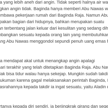
da yang lebih aneh dari angin. Tidak seperti halnya air w
dangkan angin tidak. Baginda hanya memberi Abu Nawas 
g membawa pekerjaan rumah dari Baginda Raja. Namun A
rupakan bagian dari hidupnya, bahkan merupakan suatu
 terbentang jalan keluar dari kesulitan yang sedang dih
yumbangkan sesuatu kepada orang lain yang membutuhka
jarang Abu Nawas menggondol sepundi penuh uang emas 
uga mendapat akal untuk menangkap angin apalagi
i terakhir yang telah ditetapkan Baginda Raja. Abu N
ak bisa tidur walau hanya sekejap. Mungkin sudah takdi
 hukuman karena gagal melaksanakan perintah Baginda, 
pasrahannya kepada takdir ia ingat sesuatu, yaitu Aladin
tanya kepada diri sendiri. ia berjingkrak girang dan sege