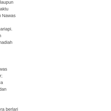
alaupun
waktu
bu Nawas
ariapi.
n
hadiah
awas
r;
Ia
 dan
ra berlari