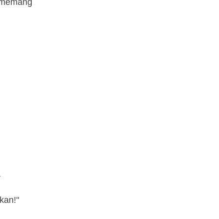
u memang
a
kan!"