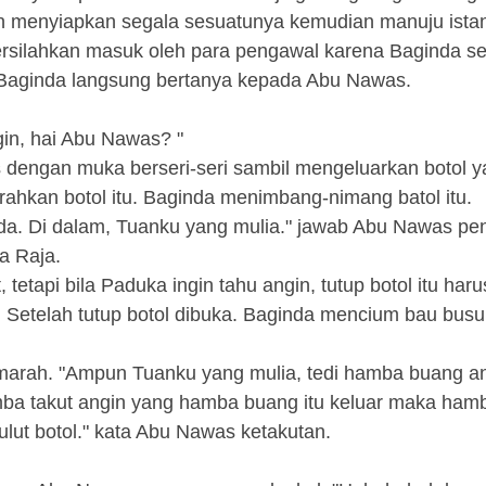
n menyiapkan segala sesuatunya kemudian manuju istan
ersilahkan masuk oleh para pengawal karena Baginda s
Baginda langsung bertanya kepada Abu Nawas.
in, hai Abu Nawas? "
dengan muka berseri-seri sambil mengeluarkan botol 
hkan botol itu. Baginda menimbang-nimang batol itu.
nda. Di dalam, Tuanku yang mulia." jawab Abu Nawas pe
a Raja.
tetapi bila Paduka ingin tahu angin, tutup botol itu har
. Setelah tutup botol dibuka. Baginda mencium bau busu
 marah. "Ampun Tuanku yang mulia, tedi hamba buang a
ba takut angin yang hamba buang itu keluar maka ham
t botol." kata Abu Nawas ketakutan.