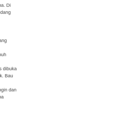
a. Di
edang
yang
nuh
us dibuka
k. Bau
ngin dan
ba