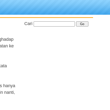
Cari
nghadap
atan ke
kata
s hanya
n nanti,