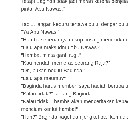
Tetapi Baginda tidak jadi marah karena pen
pintar Abu Nawas."
Tapi... jangan keburu tertawa dulu, dengar dul
"Ya Abu Nawas!"
"Hamba sebenarnya cukup pusing memikirkan 
"Lalu apa maksudmu Abu Nawas?"
"Hamba. minta ganti rugi."
"Kau hendah memeras seorang Raja?"
"Oh, bukan begitu Baginda."
"Lalu apa maumu?"
"Baginda harus memberi saya hadiah berupa ua
"Kalau tidak?" tantang Baginda.
"Kalau tidak... hamba akan menceritakan kep
mencium kentut hamba!"
"Hah?" Baginda kaget dan jengkel tapi kemudi