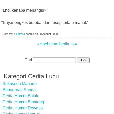
"Lho, kenapa menangis?"
"Bayar ongkos berobat dan resep terlalu mahal."
Sent by:
e-ketawa
posted on
08 August 2008
«« sebelum
berikut »»
Cari
Kategori Cerita Lucu
Bakusedu Manado
Bobodoran Sunda
Cerita Humor Batak
Cerita Humor Binatang
Cerita Humor Dewasa