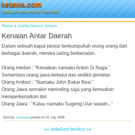
ketawa.com
Cerita Lucu dan Humor Indonesia
Home
»
Cerita Humor Umum
Kenalan Antar Daerah
Dalam sebuah kapal pesiar berkumpullah orang orang dari
berbagai daerah, mereka saling berkenalan.
Orang medan : "Kenalkan namaku Anton Si Naga."
Sementara orang jawa terkejut dan sedikit gemetar.
Orang Ambon : "Namaku John Bakar Besi."
Orang Jawa semakin merinding saja yang kemudian
memperkenalkan diri.
Orang Jawa : "Kalau namaku Sugeng Ular sawah..."
Sent by:
e-ketawa
posted on
02 July 2008
«« sebelum
berikut »»