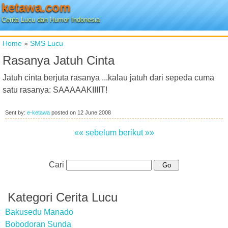
ketawa.com
Cerita Lucu dan Humor Indonesia
Home
»
SMS Lucu
Rasanya Jatuh Cinta
Jatuh cinta berjuta rasanya ...kalau jatuh dari sepeda cuma
satu rasanya: SAAAAAKIIIIT!
Sent by:
e-ketawa
posted on
12 June 2008
«« sebelum
berikut »»
Cari
Kategori Cerita Lucu
Bakusedu Manado
Bobodoran Sunda