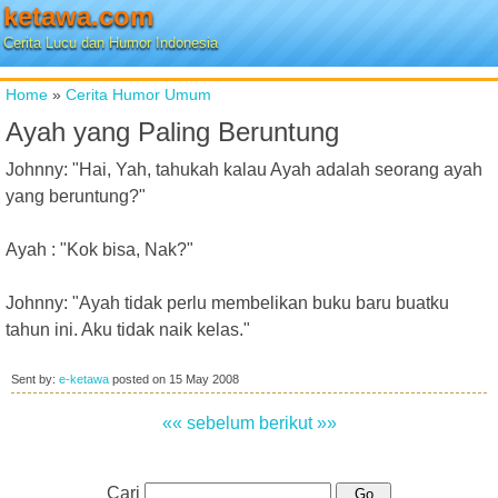
ketawa.com
Cerita Lucu dan Humor Indonesia
Home
»
Cerita Humor Umum
Ayah yang Paling Beruntung
Johnny: "Hai, Yah, tahukah kalau Ayah adalah seorang ayah
yang beruntung?"
Ayah : "Kok bisa, Nak?"
Johnny: "Ayah tidak perlu membelikan buku baru buatku
tahun ini. Aku tidak naik kelas."
Sent by:
e-ketawa
posted on
15 May 2008
«« sebelum
berikut »»
Cari