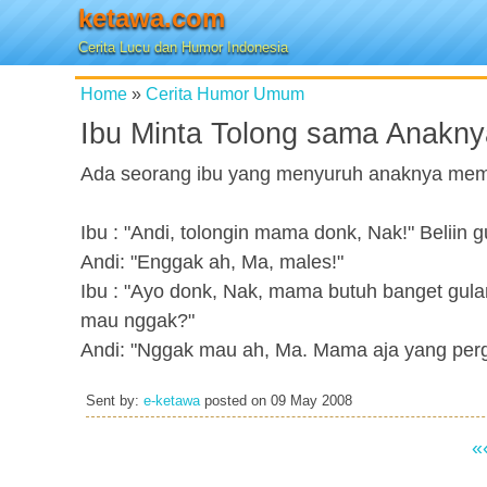
ketawa.com
Cerita Lucu dan Humor Indonesia
Home
»
Cerita Humor Umum
Ibu Minta Tolong sama Anakny
Ada seorang ibu yang menyuruh anaknya memb
Ibu : "Andi, tolongin mama donk, Nak!" Beliin g
Andi: "Enggak ah, Ma, males!"
Ibu : "Ayo donk, Nak, mama butuh banget gulan
mau nggak?"
Andi: "Nggak mau ah, Ma. Mama aja yang pergi b
Sent by:
e-ketawa
posted on
09 May 2008
«