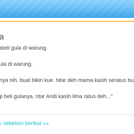
a
eli gula di warung.
ula di warung.
ya nih, buat bikin kue. Ntar deh mama kasih seratus bua
eli gulanya, ntar Andi kasih lima ratus deh..."
« sebelum
berikut »»