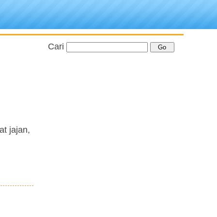
Cari
t jajan,