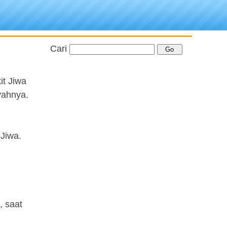
Cari
it Jiwa
yahnya.
 Jiwa.
, saat