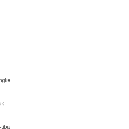
u
ngkel
uk
-tiba