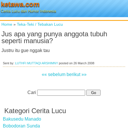
ketawa.com
Cerita Lucu dan Humor Indonesia
Home
»
Teka-Teki / Tebakan Lucu
Jus apa yang punya anggota tubuh
seperti manusia?
Justru itu gue nggak tau
Sent by:
LUTHFI MUTTAQI ARSHIMNY
posted on
26 March 2008
«« sebelum
berikut »»
Cari
Kategori Cerita Lucu
Bakusedu Manado
Bobodoran Sunda