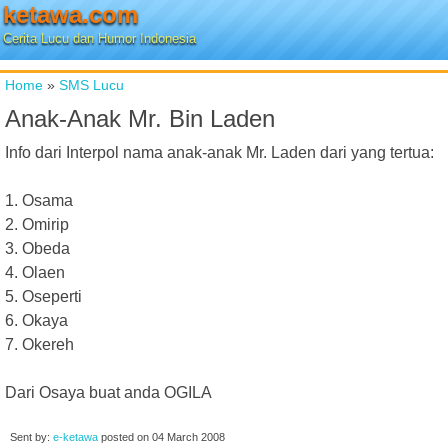
ketawa.com
Cerita Lucu dan Humor Indonesia
Home
»
SMS Lucu
Anak-Anak Mr. Bin Laden
Info dari Interpol nama anak-anak Mr. Laden dari yang tertua:
1. Osama
2. Omirip
3. Obeda
4. Olaen
5. Oseperti
6. Okaya
7. Okereh
Dari Osaya buat anda OGILA
Sent by:
e-ketawa
posted on
04 March 2008