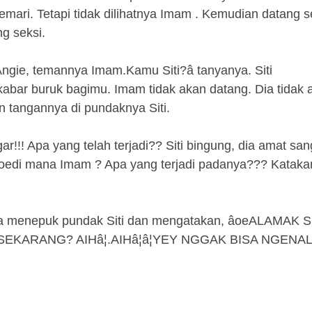
mari. Tetapi tidak dilihatnya Imam . Kemudian datang 
g seksi.
 Angie, temannya Imam.Kamu Siti?â tanyanya. Siti
abar buruk bagimu. Imam tidak akan datang. Dia tidak 
kan tangannya di pundaknya Siti.
ar!!! Apa yang telah terjadi?? Siti bingung, dia amat san
âoedi mana Imam ? Apa yang terjadi padanya??? Kataka
dia menepuk pundak Siti dan mengatakan, âoeALAMAK SIT
SEKARANG? AIHâ¦.AIHâ¦â¦YEY NGGAK BISA NGENAL