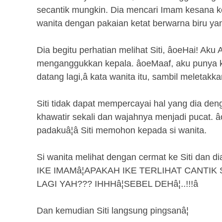
secantik mungkin. Dia mencari Imam kesana ke
wanita dengan pakaian ketat berwarna biru yan
Dia begitu perhatian melihat Siti, âoeHai! Aku
menganggukkan kepala. âoeMaaf, aku punya k
datang lagi,â kata wanita itu, sambil meletak
Siti tidak dapat mempercayai hal yang dia deng
khawatir sekali dan wajahnya menjadi pucat. 
padakuâ¦â Siti memohon kepada si wanita.
Si wanita melihat dengan cermat ke Siti dan 
IKE IMAMâ¦APAKAH IKE TERLIHAT CANTIK 
LAGI YAH??? IHHHâ¦SEBEL DEHâ¦..!!!â
Dan kemudian Siti langsung pingsanâ¦