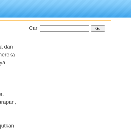
Cari
ua dan
mereka
nya
a.
arapan,
jutkan