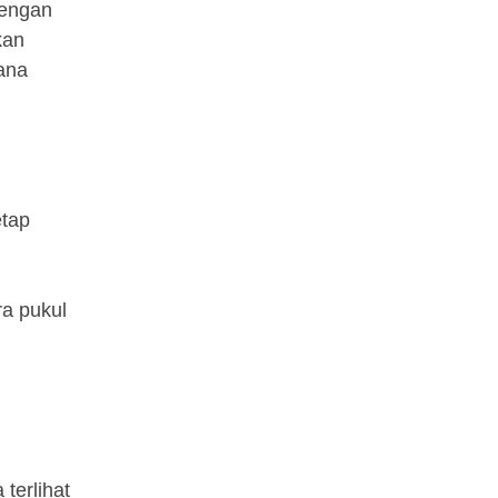
dengan
kan
ana
etap
ra pukul
terlihat