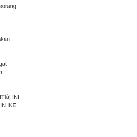
seorang
akan
gat
n
Iâ¦ INI
IN IKE