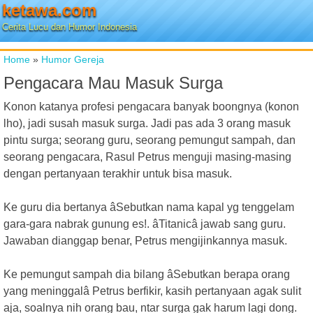
ketawa.com
Cerita Lucu dan Humor Indonesia
Home
»
Humor Gereja
Pengacara Mau Masuk Surga
Konon katanya profesi pengacara banyak boongnya (konon
lho), jadi susah masuk surga. Jadi pas ada 3 orang masuk
pintu surga; seorang guru, seorang pemungut sampah, dan
seorang pengacara, Rasul Petrus menguji masing-masing
dengan pertanyaan terakhir untuk bisa masuk.
Ke guru dia bertanya âSebutkan nama kapal yg tenggelam
gara-gara nabrak gunung es!. âTitanicâ jawab sang guru.
Jawaban dianggap benar, Petrus mengijinkannya masuk.
Ke pemungut sampah dia bilang âSebutkan berapa orang
yang meninggalâ Petrus berfikir, kasih pertanyaan agak sulit
aja, soalnya nih orang bau, ntar surga gak harum lagi dong.