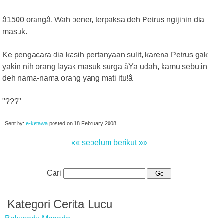
â1500 orangâ. Wah bener, terpaksa deh Petrus ngijinin dia
masuk.
Ke pengacara dia kasih pertanyaan sulit, karena Petrus gak
yakin nih orang layak masuk surga âYa udah, kamu sebutin
deh nama-nama orang yang mati itu!â
"???"
Sent by:
e-ketawa
posted on
18 February 2008
«« sebelum
berikut »»
Cari
Kategori Cerita Lucu