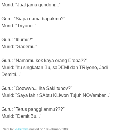
Murid: "Jual jamu gendong.."
Guru: "Siapa nama bapakmu?"
Murid: "Triyono.."
Guru: "Ibumu?"
Murid: "Sademi.."
Guru: "Namamu kok kaya orang Eropa??"
Murid: "Itu singkatan Bu, saDEMI dan TRIyono, Jadi
Demitri..."
Guru: "Ooowwh... Iha Saklitunov?"
Murid: "Saya lahir SAbtu KLIwon Tujuh NOVember..."
Guru: "Terus panggilanmu???"
Murid: "Demit Bu..."
Sent by:
e-ketawa
posted on
10 February 2008