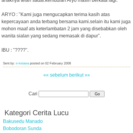
anaknya telah sadar.kemudian Aryo masih berkata lagi.
ARYO : "Kami juga mengucapkan terima kasih atas
kepercayaan anda terbang bersama kami.selain itu kami juga
mohon maaf ats keterlambatan 2 jam yang disebabkan oleh
wanita sialan yang sedang memasak di dapur".
IBU : "????".
Sent by:
e-ketawa
posted on
02 February 2008
«« sebelum
berikut »»
Cari
Kategori Cerita Lucu
Bakusedu Manado
Bobodoran Sunda