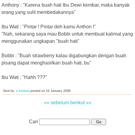
Anthony : "Karena buah hati Ibu Dewi kembar, maka banyak
orang yang sulit membedakannya"
Ibu Wati : "Pintar ! Pintar deh kamu Anthon !"
"Nah, sekarang saya mau Bobbi untuk membuat kalimat yang
menggunakan ungkapan "buah hati"
Bobbi : "Buah strawberry kalau digabungkan dengan buah
pisang dapat menghasilkan buah hati, bu"
Ibu Wati : "Hahh ???"
Sent by:
e-ketawa
posted on
16 January 2008
«« sebelum
berikut »»
Cari