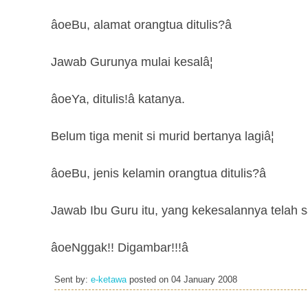
âoeBu, alamat orangtua ditulis?â
Jawab Gurunya mulai kesalâ¦
âoeYa, ditulis!â katanya.
Belum tiga menit si murid bertanya lagiâ¦
âoeBu, jenis kelamin orangtua ditulis?â
Jawab Ibu Guru itu, yang kekesalannya telah 
âoeNggak!! Digambar!!!â
Sent by:
e-ketawa
posted on
04 January 2008