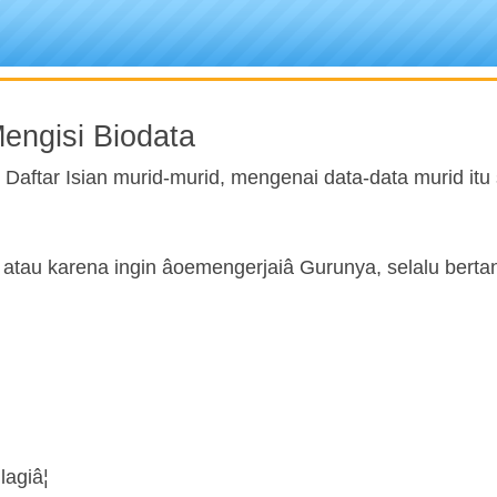
engisi Biodata
ftar Isian murid-murid, mengenai data-data murid itu 
au karena ingin âoemengerjaiâ Gurunya, selalu berta
agiâ¦