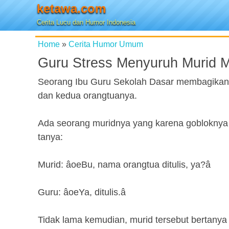
ketawa.com
Cerita Lucu dan Humor Indonesia
Home
»
Cerita Humor Umum
Guru Stress Menyuruh Murid M
Seorang Ibu Guru Sekolah Dasar membagikan Da
dan kedua orangtuanya.
Ada seorang muridnya yang karena gobloknya at
tanya:
Murid: âoeBu, nama orangtua ditulis, ya?â
Guru: âoeYa, ditulis.â
Tidak lama kemudian, murid tersebut bertanya l