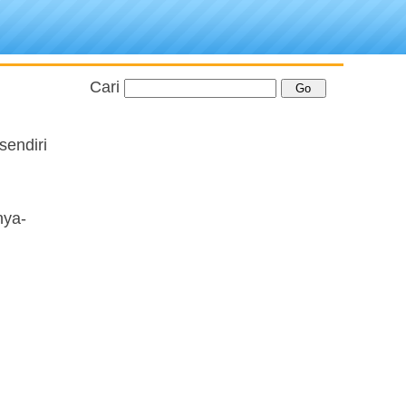
Cari
sendiri
nya-