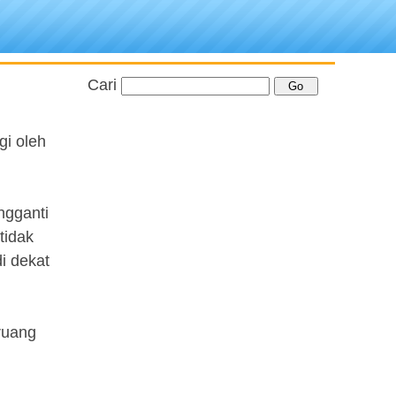
Cari
gi oleh
ngganti
tidak
i dekat
ruang