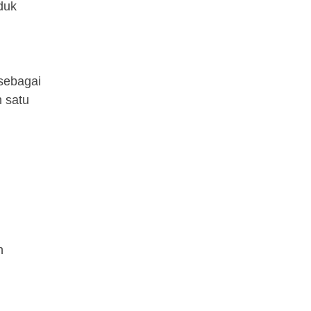
duk
sebagai
n satu
h