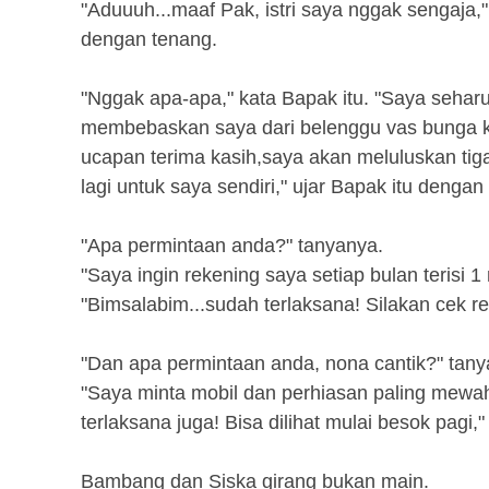
"Aduuuh...maaf Pak, istri saya nggak sengaj
dengan tenang.
"Nggak apa-apa," kata Bapak itu. "Saya sehar
membebaskan saya dari belenggu vas bunga ku
ucapan terima kasih,saya akan meluluskan tiga
lagi untuk saya sendiri," ujar Bapak itu denga
"Apa permintaan anda?" tanyanya.
"Saya ingin rekening saya setiap bulan terisi 
"Bimsalabim...sudah terlaksana! Silakan cek r
"Dan apa permintaan anda, nona cantik?" tany
"Saya minta mobil dan perhiasan paling mewah
terlaksana juga! Bisa dilihat mulai besok pagi,"
Bambang dan Siska girang bukan main.