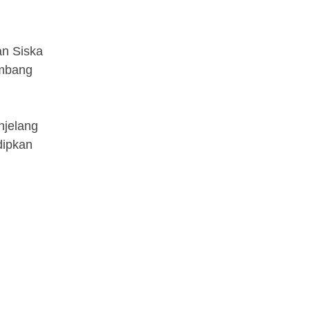
an Siska
ambang
njelang
dipkan