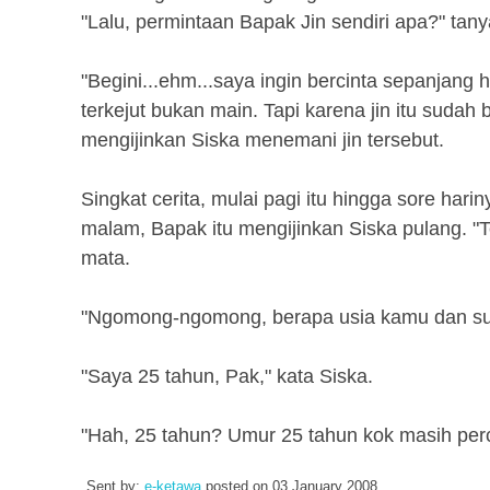
"Lalu, permintaan Bapak Jin sendiri apa?" ta
"Begini...ehm...saya ingin bercinta sepanjang 
terkejut bukan main. Tapi karena jin itu su
mengijinkan Siska menemani jin tersebut.
Singkat cerita, mulai pagi itu hingga sore har
malam, Bapak itu mengijinkan Siska pulang. "
mata.
"Ngomong-ngomong, berapa usia kamu dan s
"Saya 25 tahun, Pak," kata Siska.
"Hah, 25 tahun? Umur 25 tahun kok masih perca
Sent by:
e-ketawa
posted on
03 January 2008