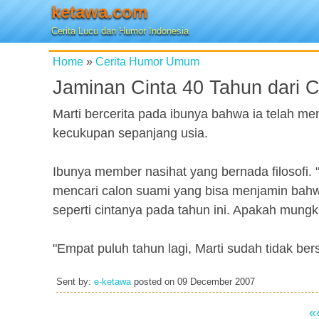
ketawa.com
Cerita Lucu dan Humor Indonesia
Home
»
Cerita Humor Umum
Jaminan Cinta 40 Tahun dari 
Marti bercerita pada ibunya bahwa ia telah me
kecukupan sepanjang usia.
Ibunya member nasihat yang bernada filosofi. "
mencari calon suami yang bisa menjamin bahw
seperti cintanya pada tahun ini. Apakah mungk
"Empat puluh tahun lagi, Marti sudah tidak b
Sent by:
e-ketawa
posted on
09 December 2007
«