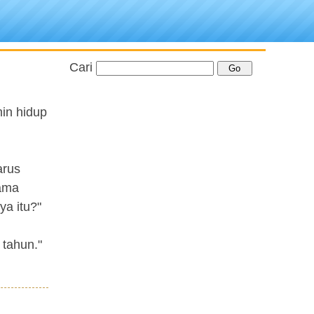
Cari
min hidup
arus
sama
ya itu?"
 tahun."