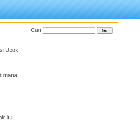
Cari
 si Ucok
at mana
r itu