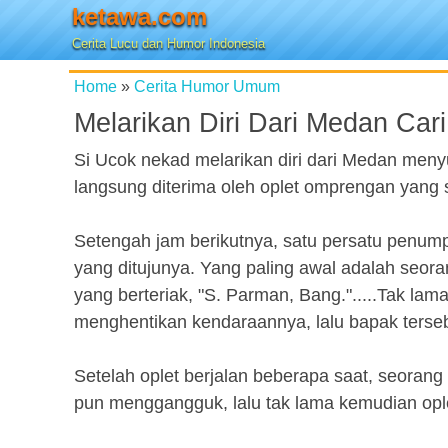
ketawa.com
Cerita Lucu dan Humor Indonesia
Home
»
Cerita Humor Umum
Melarikan Diri Dari Medan Car
Si Ucok nekad melarikan diri dari Medan menyu
langsung diterima oleh oplet omprengan yang 
Setengah jam berikutnya, satu persatu penum
yang ditujunya. Yang paling awal adalah seor
yang berteriak, "S. Parman, Bang.".....Tak la
menghentikan kendaraannya, lalu bapak terseb
Setelah oplet berjalan beberapa saat, seorang
pun menggangguk, lalu tak lama kemudian ople