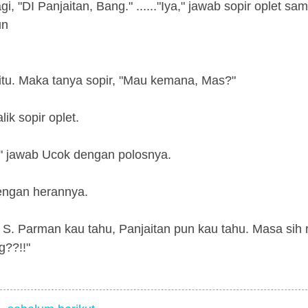
 "DI Panjaitan, Bang." ......"Iya," jawab sopir oplet sam
un
t itu. Maka tanya sopir, "Mau kemana, Mas?"
ik sopir oplet.
" jawab Ucok dengan polosnya.
dengan herannya.
 S. Parman kau tahu, Panjaitan pun kau tahu. Masa sih
g??!!"