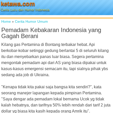
ketawa.com
Cerita Lucu dan Humor Indonesia
Home
»
Cerita Humor Umum
Pemadam Kebakaran Indonesia yang
Gagah Berani
Kilang gas Pertamina di Bontang terbakar hebat. Api
berkobar-kobar setinggi gedung berlantai 5 di seluruh kilang
itu dan menyebarkan panas luar biasa. Segera pertamina
mengontak pemadam api dari AS yang biasa dipakai untuk
kasus-kasus emergensi semacam itu, tapi sialnya pihak ybs
sedang ada job di Ukraina.
"Kenapa tidak kita pakai saja bangsa kita sendiri?", kata
seorang manejer lapangan kepada pimpinan Pertamina.
"Saya dengar ada pemadam lokal bernama Ucok yg tidak
kalah hebatnya, dan tarifnya 50% lebih rendah dari tarif 2 juta
dollar yg biasa kita kasih kepada orang Amrik itu".