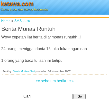
ketawa.com
Cerita Lucu dan Humor Indonesia
Home
»
SMS Lucu
Berita Monas Runtuh
Woyy cepetan liat berita di tv monas runtuhh...!
24 orang, meniggal dunia 15 luka-luka ringan dan
1 orang yang baca tulisan ini tertipu!
Sent by:
Sarah Mutiara Sari
posted on
06 November 2007
«« sebelum
berikut »»
Cari