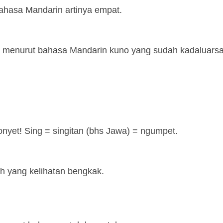
ahasa Mandarin artinya empat.
it menurut bahasa Mandarin kuno yang sudah kadaluarsa
yet! Sing = singitan (bhs Jawa) = ngumpet.
h yang kelihatan bengkak.