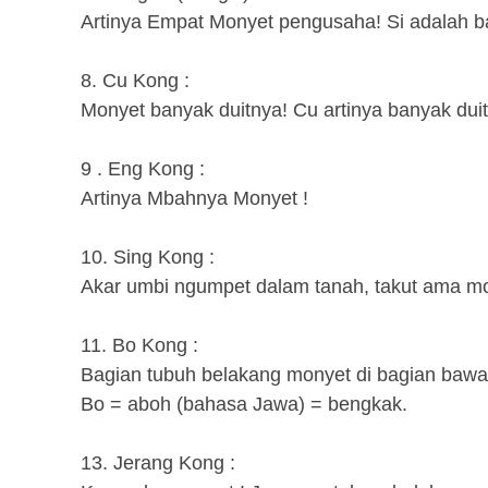
Artinya Empat Monyet pengusaha! Si adalah b
8. Cu Kong :
Monyet banyak duitnya! Cu artinya banyak du
9 . Eng Kong :
Artinya Mbahnya Monyet !
10. Sing Kong :
Akar umbi ngumpet dalam tanah, takut ama mon
11. Bo Kong :
Bagian tubuh belakang monyet di bagian bawa
Bo = aboh (bahasa Jawa) = bengkak.
13. Jerang Kong :