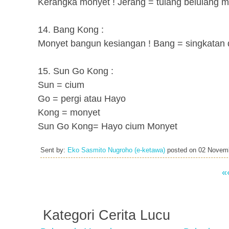
Kerangka monyet ! Jerang = tulang belulang m
14. Bang Kong :
Monyet bangun kesiangan ! Bang = singkatan 
15. Sun Go Kong :
Sun = cium
Go = pergi atau Hayo
Kong = monyet
Sun Go Kong= Hayo cium Monyet
Sent by:
Eko Sasmito Nugroho (e-ketawa)
posted on
02 Novem
«
Kategori Cerita Lucu