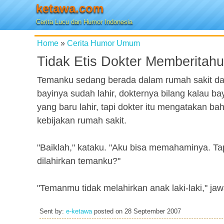
ketawa.com
Cerita Lucu dan Humor Indonesia
Home
»
Cerita Humor Umum
Tidak Etis Dokter Memberitah
Temanku sedang berada dalam rumah sakit da
bayinya sudah lahir, dokternya bilang kalau bay
yang baru lahir, tapi dokter itu mengatakan b
kebijakan rumah sakit.
"Baiklah," kataku. "Aku bisa memahaminya. Tap
dilahirkan temanku?"
"Temanmu tidak melahirkan anak laki-laki," jaw
Sent by:
e-ketawa
posted on
28 September 2007