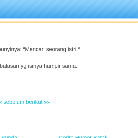
unyinya: "Mencari seorang istri."
balasan yg isinya hampir sama:
« sebelum
berikut »»
 Sunda
Cerita Humor Batak