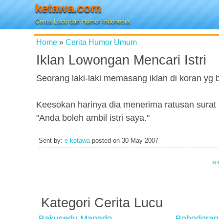
ketawa.com
Cerita Lucu dan Humor Indonesia
Home
»
Cerita Humor Umum
Iklan Lowongan Mencari Istri
Seorang laki-laki memasang iklan di koran yg b
Keesokan harinya dia menerima ratusan surat 
"Anda boleh ambil istri saya."
Sent by:
e-ketawa
posted on
30 May 2007
«
Kategori Cerita Lucu
Bakusedu Manado
Bobodoran