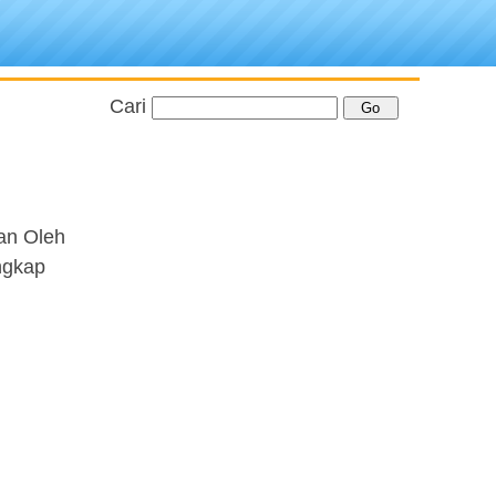
Cari
an Oleh
ngkap