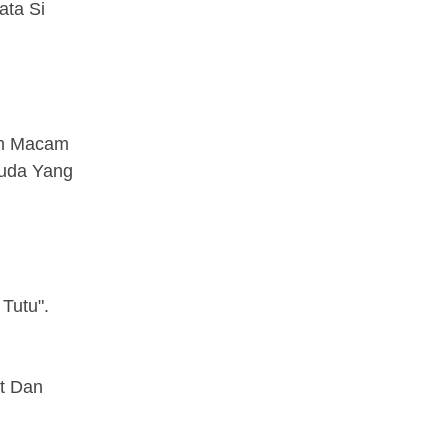
ata Si
em Macam
Kuda Yang
Tutu".
t Dan