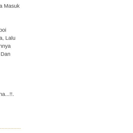
ia Masuk
boi
a, Lalu
nnya
, Dan
...!!.