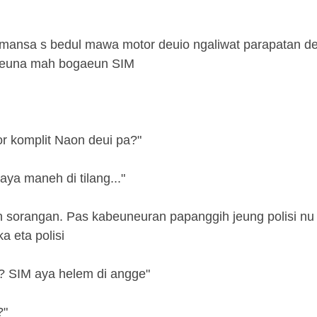
iji mansa s bedul mawa motor deuio ngaliwat parapatan de
yeuna mah bogaeun SIM
or komplit Naon deui pa?"
aya maneh di tilang..."
an sorangan. Pas kabeuneuran papanggih jeung polisi nu
a eta polisi
a? SIM aya helem di angge"
?"