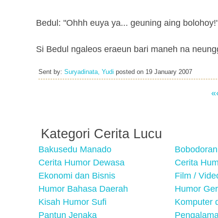
Bedul: "Ohhh euya ya... geuning aing bolohoy!
Si Bedul ngaleos eraeun bari maneh na neungg
Sent by:
Suryadinata, Yudi
posted on
19 January 2007
«
Kategori Cerita Lucu
Bakusedu Manado
Bobodoran
Cerita Humor Dewasa
Cerita Hu
Ekonomi dan Bisnis
Film / Vid
Humor Bahasa Daerah
Humor Ger
Kisah Humor Sufi
Komputer d
Pantun Jenaka
Pengalama