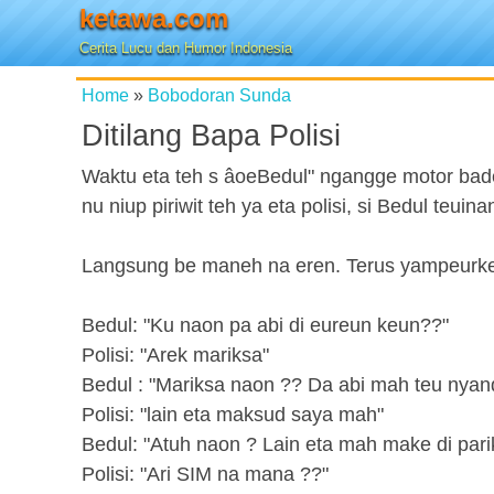
ketawa.com
Cerita Lucu dan Humor Indonesia
Home
»
Bobodoran Sunda
Ditilang Bapa Polisi
Waktu eta teh s âoeBedul" ngangge motor bade
nu niup piriwit teh ya eta polisi, si Bedul te
Langsung be maneh na eren. Terus yampeurke
Bedul: "Ku naon pa abi di eureun keun??"
Polisi: "Arek mariksa"
Bedul : "Mariksa naon ?? Da abi mah teu nyand
Polisi: "lain eta maksud saya mah"
Bedul: "Atuh naon ? Lain eta mah make di pari
Polisi: "Ari SIM na mana ??"