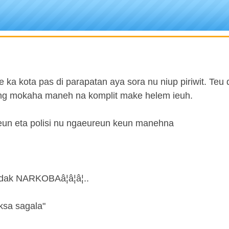
 ka kota pas di parapatan aya sora nu niup piriwit. Teu
uinang mokaha maneh na komplit make helem ieuh.
un eta polisi nu ngaeureun keun manehna
ak NARKOBAâ¦â¦â¦..
ksa sagala"