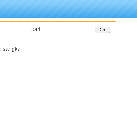
Cari
 disangka