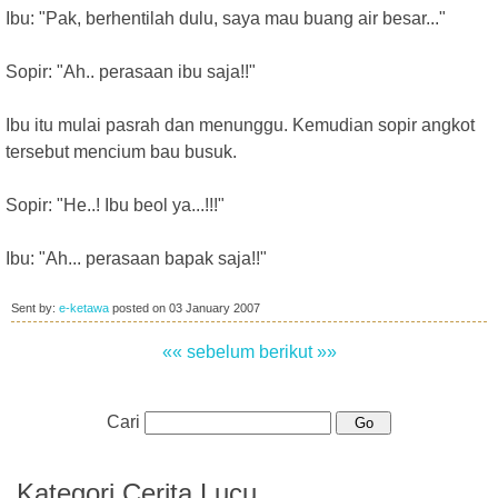
Ibu: "Pak, berhentilah dulu, saya mau buang air besar..."
Sopir: "Ah.. perasaan ibu saja!!"
Ibu itu mulai pasrah dan menunggu. Kemudian sopir angkot
tersebut mencium bau busuk.
Sopir: "He..! Ibu beol ya...!!!"
Ibu: "Ah... perasaan bapak saja!!"
Sent by:
e-ketawa
posted on
03 January 2007
«« sebelum
berikut »»
Cari
Kategori Cerita Lucu