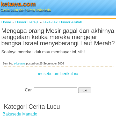
ketawa.com
Cerita Lucu dan Humor Indonesia
Home
»
Humor Gereja
»
Teka-Teki Humor Alkitab
Mengapa orang Mesir gagal dan akhirnya
tenggelam ketika mereka mengejar
bangsa Israel menyeberangi Laut Merah?
Soalnya mereka tidak mau membayar tol, sih!
Sent by:
e-ketawa
posted on
28 September 2006
«« sebelum
berikut »»
Cari
Kategori Cerita Lucu
Bakusedu Manado