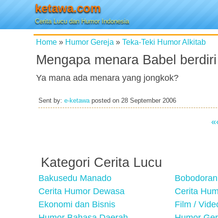
ketawa.com
Cerita Lucu dan Humor Indonesia
Home
»
Humor Gereja
»
Teka-Teki Humor Alkitab
Mengapa menara Babel berdiri 
Ya mana ada menara yang jongkok?
Sent by:
e-ketawa
posted on
28 September 2006
«
Kategori Cerita Lucu
Bakusedu Manado
Bobodoran
Cerita Humor Dewasa
Cerita Hu
Ekonomi dan Bisnis
Film / Vid
Humor Bahasa Daerah
Humor Ger