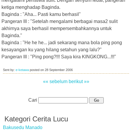
mengalami peristiwa sulit. Dengan senyum lebar, pangeran
ketiga menghadap Baginda.
Baginda : "Aha... Pasti kamu berhasil"
Pangeran III : "Setelah mengalami berbagai masa2 sulit
akhirnya saya berhasil mempersembahkannya untuk
Baginda."
Baginda : "He he he... jadi sekarang mana bola ping pong
kesayangan ku yang hilang setahun yang lalu?"
Pangeran III : "Ping pong?!!! Saya kira KINGKONG...!!!"
Sent by:
e-ketawa
posted on
28 September 2006
«« sebelum
berikut »»
Cari
Kategori Cerita Lucu
Bakusedu Manado